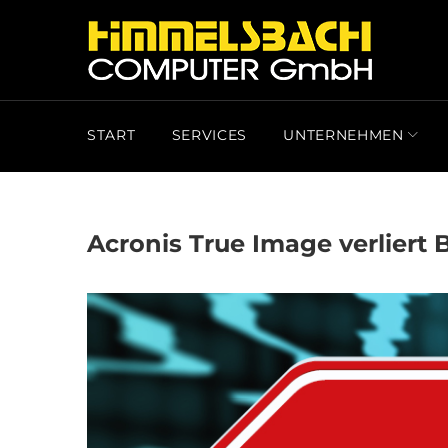
Skip
to
content
BACKUP-
START
SERVICES
UNTERNEHMEN
EINSTELLUNGEN
SCHLAGWORT:
Acronis True Image verliert