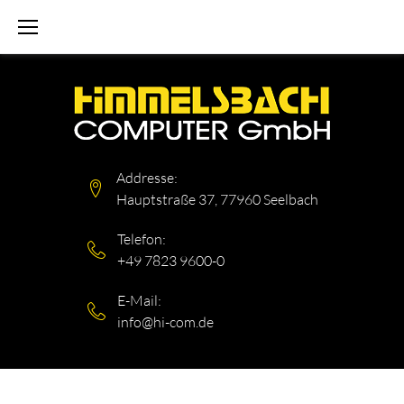
Skip
to
content
Addresse:
Hauptstraße 37, 77960 Seelbach
Telefon:
+49 7823 9600-0
E-Mail:
info@hi-com.de
ELEKTROMOBILITÄT
SCHLAGWORT: