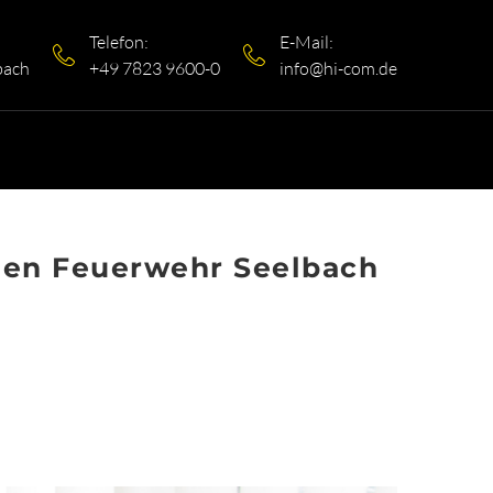
Telefon:
E-Mail:
bach
+49 7823 9600-0
info@hi-com.de
ligen Feuerwehr Seelbach