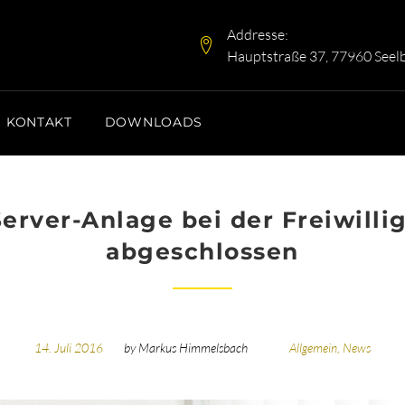
Addresse:
Hauptstraße 37, 77960 Seel
KONTAKT
DOWNLOADS
Server-Anlage bei der Freiwil
abgeschlossen
14. Juli 2016
by
Markus Himmelsbach
Allgemein
,
News