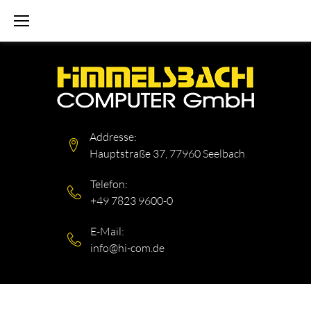
Skip
to
content
Addresse:
Hauptstraße 37, 77960 Seelbach
Telefon:
+49 7823 9600-0
E-Mail:
info@hi-com.de