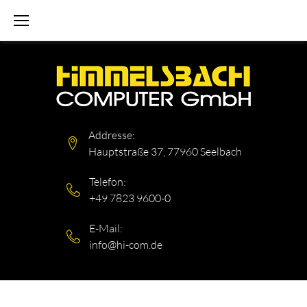
Skip
to
content
Addresse:
Hauptstraße 37, 77960 Seelbach
Telefon:
+49 7823 9600-0
E-Mail:
info@hi-com.de