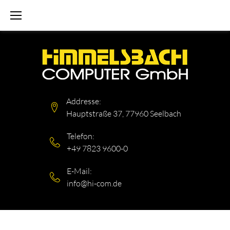
Skip
to
content
Addresse:
Hauptstraße 37, 77960 Seelbach
Telefon:
+49 7823 9600-0
E-Mail:
info@hi-com.de