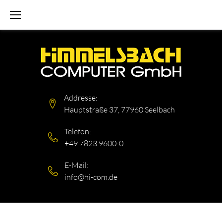
Skip
to
content
Addresse:
Hauptstraße 37, 77960 Seelbach
Telefon:
+49 7823 9600-0
E-Mail:
info@hi-com.de