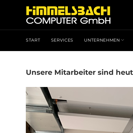
Skip
to
20.
content
FEBRUAR
START
SERVICES
UNTERNEHMEN
2020
TAG:
Unsere Mitarbeiter sind heu